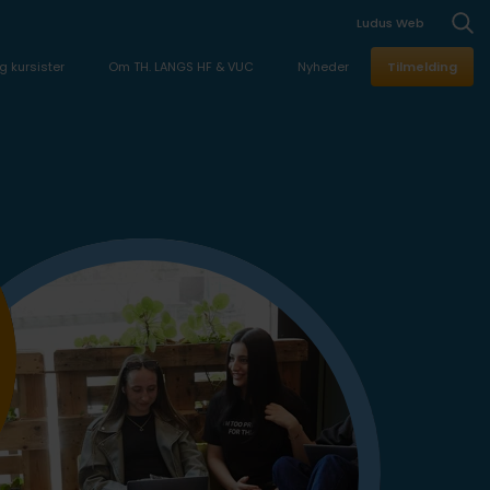
Ludus Web
g kursister
Om TH. LANGS HF & VUC
Nyheder
Tilmelding