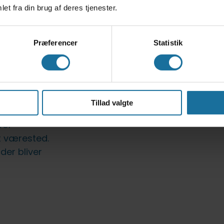
st
et fra din brug af deres tjenester.
get ansvar
den
Præferencer
Statistik
len, og er
er vi
Tillad valgte
dt
for
t værested.
der bliver