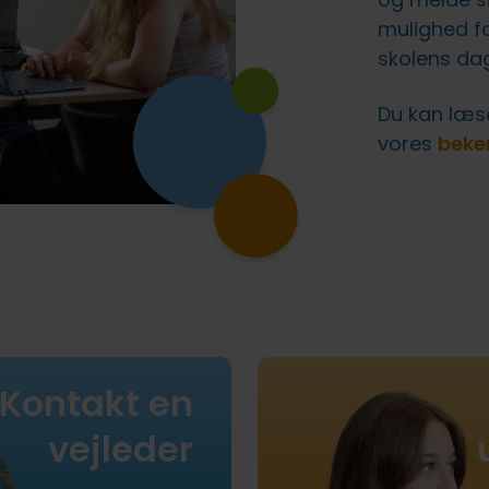
mulighed fo
skolens dag
Du kan læ
vores
beke
Kontakt en
vejleder