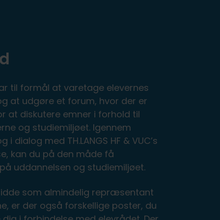
åd
ar til formål at varetage elevernes
og at udgøre et forum, hvor der er
r at diskutere emner i forhold til
rne og studiemiljøet. Igennem
og i dialog med TH.LANGS HF & VUC’s
lse, kan du på den måde få
 på uddannelsen og studiemiljøet.
sidde som almindelig repræsentant
ne, er der også forskellige poster, du
dig i forbindelse med elevrådet. Der