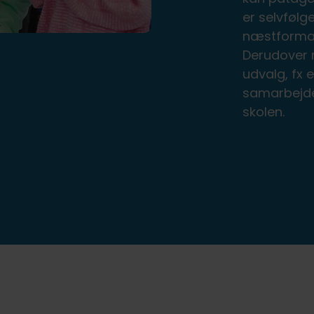
er selvføl
næstformand
Derudover 
udvalg, fx e
samarbejde
skolen.