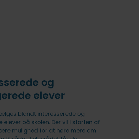
esserede og
erede elever
vælges blandt interesserede og
elever på skolen. Der vil i starten af
være mulighed for at høre mere om
 til rådet. I elevrådet får du