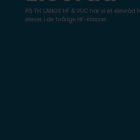
FVU (forb. voksenundervisning)
IT på fjernundervisning
Ledige stillinger
På TH. LANGS HF & VUC har vi et elevråd f
Lovpligtige oplysninger
elever i de toårige HF-klasser.