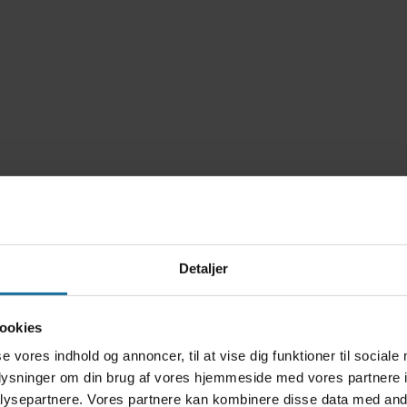
Detaljer
tudvalget
 skolen i
ookies
for
se vores indhold og annoncer, til at vise dig funktioner til sociale
kt holder
oplysninger om din brug af vores hjemmeside med vores partnere i
n vi føler
ysepartnere. Vores partnere kan kombinere disse data med andr