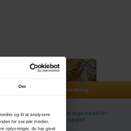
Om
Søg ind på HF-enkeltfag
Du kan stadig nå at søge ind på HF-
 medier og til at analysere
enkeltfag til start i august.
nden for sociale medier,
e oplysninger, du har givet