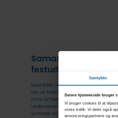
Samarbejde med
festudvalget
Samtykke
Elevrådet arbejder sammen med fes
om at fremme det sociale samvær på
Denne hjemmeside bruger c
form af fælles arrangementer uden 
Vi bruger cookies til at tilpas
undervisningstiden. Som udgangspun
vores trafik. Vi deler også 
vi møde ca. en gang om måneden, me
annonceringspartnere og anal