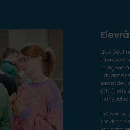
Elevr
Elevrådet h
interesser 
mulighed fo
uddannelse
elevrådet, 
(THL) lede
indflydelse
Udover at 
for klasser
kan påtage 