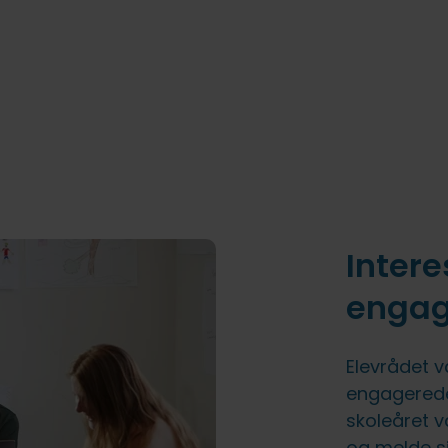
Inter
engag
Elevrådet 
engagerede 
skoleåret 
og melde sig