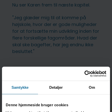
Nu ser Karen frem til næste kapitel.
"Jeg glæder mig til at komme på
højskole, hvor der er gode muligheder
for at fortsætte min udvikling inden for
flere forskellige fagområder. Hvad der
skal ske bagefter, har jeg endnu ikke
besluttet."
Samtykke
Detaljer
Om
Denne hjemmeside bruger cookies