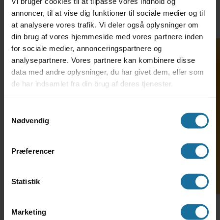
Vi bruger cookies til at tilpasse vores indhold og
annoncer, til at vise dig funktioner til sociale medier og til
at analysere vores trafik. Vi deler også oplysninger om
din brug af vores hjemmeside med vores partnere inden
for sociale medier, annonceringspartnere og
analysepartnere. Vores partnere kan kombinere disse
data med andre oplysninger, du har givet dem, eller som
Kontakt os
de har indsamlet fra din brug af deres tjenester.
Søg ind på HF-enkeltfag
Kontakt vores HF3 koordinator Pernille Frank
Samtykkevalg
på mail
pf@thlangshf-vuc.dk
, eller på
Nødvendig
telefon 4048 5969 for flere oplysninger.
Præferencer
Vi opfordrer til, at der ikke sendes fortrolige -
og personfølsomme oplysninger i
Statistik
almindelige mails og anbefaler derfor, man
benytter e-Boks til at sende digitalt til os. Se
evt. vejledning
her
Marketing