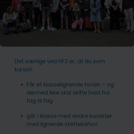
Det særlige ved HF3 er, at du som
kursist:
Får et klasselignende forløb – og
dermed ikke skal skifte hold fra
fag til fag
går i klasse med andre kursister
med lignende støttebehov