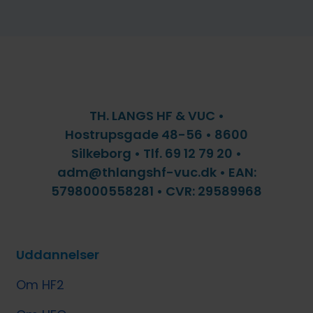
TH. LANGS HF & VUC •
Hostrupsgade 48-56 • 8600
Silkeborg • Tlf. 69 12 79 20 •
adm@thlangshf-vuc.dk • EAN:
5798000558281 • CVR: 29589968
Uddannelser
Om HF2