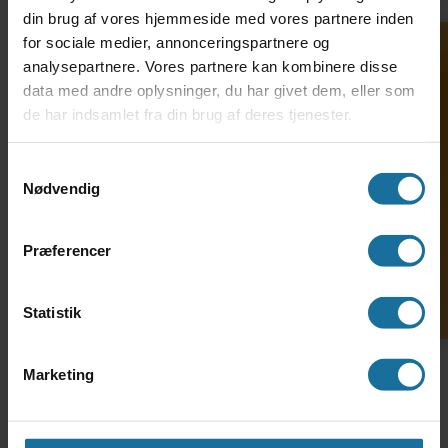
Morten Hørup
din brug af vores hjemmeside med vores partnere inden
Forebyggelseskonsulent
for sociale medier, annonceringspartnere og
analysepartnere. Vores partnere kan kombinere disse
Tlf.: 2029 5056
data med andre oplysninger, du har givet dem, eller som
de har indsamlet fra din brug af deres tjenester.
Søg ind på HF-enkeltfag
Samtykkevalg
Nødvendig
Kontakt en
Præferencer
vejleder
Statistik
Marketing