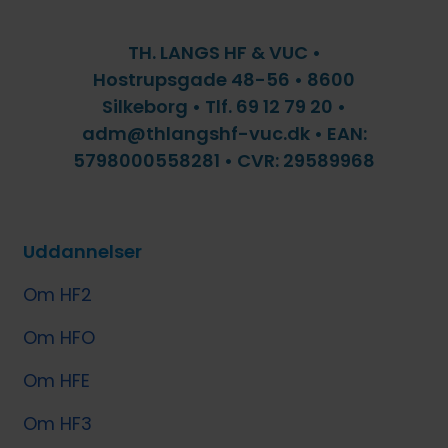
TH. LANGS HF & VUC •
Hostrupsgade 48-56 • 8600
Silkeborg • Tlf. 69 12 79 20 •
adm@thlangshf-vuc.dk • EAN:
5798000558281 • CVR: 29589968
Uddannelser
Om HF2
Om HFO
Om HFE
Om HF3