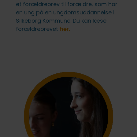
fællesskab uden forstyrrelser
FVU (forb. voksenundervisning)
IT på fjernundervisning
Ledige stillinger
et forældrebrev til forældre, som har
en ung på en ungdomsuddannelse i
Lovpligtige oplysninger
Silkeborg Kommune. Du kan læse
forældrebrevet
her.