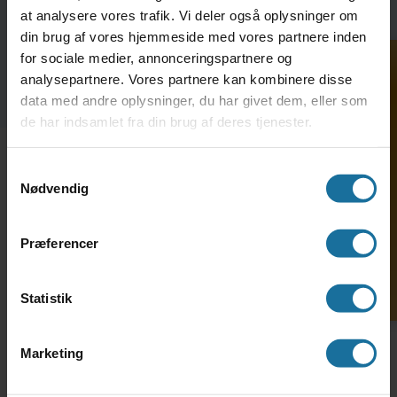
tilmeldt.
at analysere vores trafik. Vi deler også oplysninger om
din brug af vores hjemmeside med vores partnere inden
for sociale medier, annonceringspartnere og
analysepartnere. Vores partnere kan kombinere disse
data med andre oplysninger, du har givet dem, eller som
de har indsamlet fra din brug af deres tjenester.
Søg ind på HF-enkeltfag
Samtykkevalg
Nødvendig
Kontakt en
Præferencer
vejleder
Statistik
Marketing