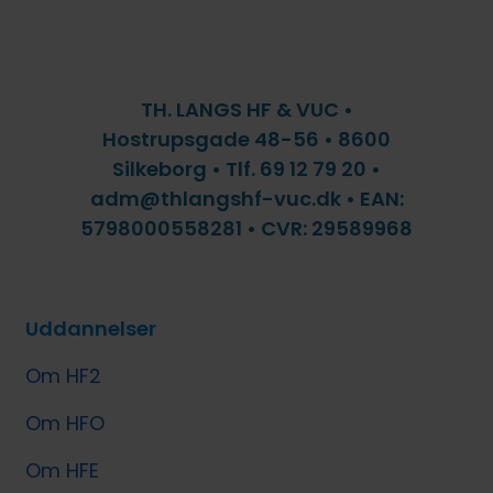
TH. LANGS HF & VUC •
Hostrupsgade 48-56 • 8600
Silkeborg • Tlf. 69 12 79 20 •
adm@thlangshf-vuc.dk • EAN:
5798000558281 • CVR: 29589968
Uddannelser
Om HF2
Om HFO
Om HFE