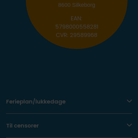
8600 Silkeborg
EAN:
5798000558281
CVR: 29589968
Ferieplan/lukkedage
Du finder vores ferieplan/lukkedage
her
.
Til censorer