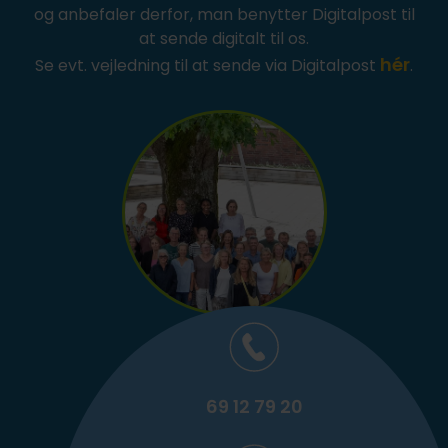
fællesskab uden forstyrrelser
FVU (forb. voksenundervisning)
IT på fjernundervisning
Ledige stillinger
og anbefaler derfor, man benytter Digitalpost til
at sende digitalt til os.
Lovpligtige oplysninger
hér
Se evt. vejledning til at sende via Digitalpost
.
69 12 79 20