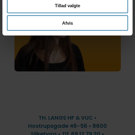
uddannelse
Tillad valgte
Afvis
TH. LANGS HF & VUC •
Hostrupsgade 48-56 • 8600
Silkeborg • Tlf. 69 12 79 20 •