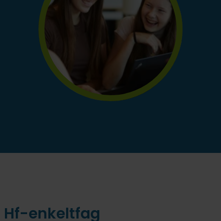
Hf-enkeltfag