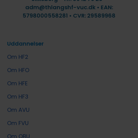
adm@thlangshf-vuc.dk • EAN:
5798000558281 • CVR: 29589968
Uddannelser
Om HF2
Om HFO
Om HFE
Om HF3
Om AVU
Om FVU
Om OBU