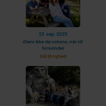
23. sep. 2025
Glem ikke de voksne, når HF
forsvinder
Gå til nyhed