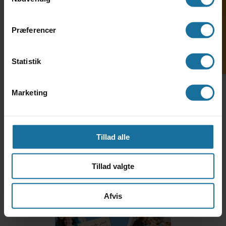
Søg ind på HF-enkeltfag
Præferencer
Statistik
06. okt. 2025
Marketing
24-årige Benjamin trives i
fællesskabet på TH. LANGS HF & VUC
Gå til nyhed
Tillad alle
Tillad valgte
Afvis