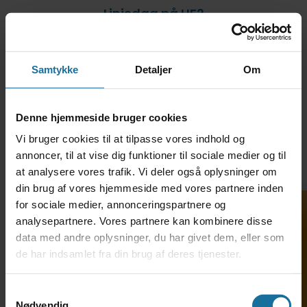
Linjedag på HF2
Gå til nyhed
Samtykke
Detaljer
Om
Denne hjemmeside bruger cookies
Vi bruger cookies til at tilpasse vores indhold og
annoncer, til at vise dig funktioner til sociale medier og til
at analysere vores trafik. Vi deler også oplysninger om
din brug af vores hjemmeside med vores partnere inden
28. okt. 2025
for sociale medier, annonceringspartnere og
analysepartnere. Vores partnere kan kombinere disse
Verdensmålsudfordringer på HF
data med andre oplysninger, du har givet dem, eller som
Gå til nyhed
de har indsamlet fra din brug af deres tjenester.
Samtykkevalg
Nødvendig