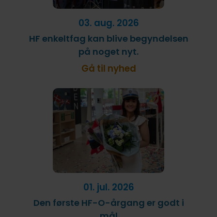
fællesskab uden forstyrrelser
FVU (forb. voksenundervisning)
IT på fjernundervisning
Ledige stillinger
03. aug. 2026
Lovpligtige oplysninger
HF enkeltfag kan blive begyndelsen
på noget nyt.
Gå til nyhed
01. jul. 2026
Den første HF-O-årgang er godt i
mål