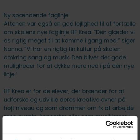
Ny spændende faglinje
Aftenen var også en god lejlighed til at fortælle
om skolens nye faglinje HF Krea. ”Den glæder vi
os rigtig meget til at komme i gang med,” siger
Nanna. ”Vi har en rigtig fin kultur på skolen
omkring sang og musik. Den bliver der gode
muligheder for at dykke mere ned i på den nye
linje.”
HF Krea er for de elever, der brænder for at
udforske og udvikle deres kreative evner på
højt niveau og som drømmer om fx at arbejde
med events, koncerter eller som musiklærer i
folkeskolen.