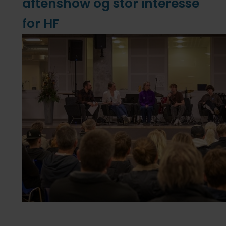
aftenshow og stor interesse
for HF