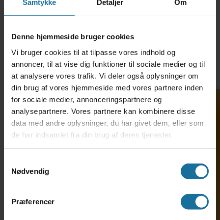
Kom tættere på hverdagen på HF
Samtykke
Detaljer
Om
Et af aftenens højdepunkter var THL’s egen
version af Aftenshowet. Skolens studievejleder
Denne hjemmeside bruger cookies
Rasmus H. og underviser Lise K. interviewede
Vi bruger cookies til at tilpasse vores indhold og
fire elever (Signe, Mads, Sebastian og Emile)
annoncer, til at vise dig funktioner til sociale medier og til
om deres tanker om uddannelsen, og hvad der
at analysere vores trafik. Vi deler også oplysninger om
fik dem til at vælge HF på THL. Eleverne fortalte
din brug af vores hjemmeside med vores partnere inden
bl.a. om, hvad der havde været vigtigt for dem,
for sociale medier, annonceringspartnere og
da de valgte uddannelse og skole. Her spiller
analysepartnere. Vores partnere kan kombinere disse
det ind, at uddannelsen er toårig og uden
data med andre oplysninger, du har givet dem, eller som
årskarakterer men med eksamen i alle fag.
de har indsamlet fra din brug af deres tjenester.
Søg ind på HF-enkeltfag
Sammen med de gode ting de havde hørt om
kulturen på skolen. Der blev desuden givet flere
Samtykkevalg
Nødvendig
gode input til valg af faglinje på 2. år og
overvejelser inden valg af studie samt fortalt
om sjove oplevelser fra hverdagen.
Præferencer