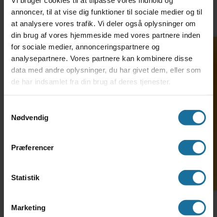
annoncer, til at vise dig funktioner til sociale medier og til
at analysere vores trafik. Vi deler også oplysninger om
din brug af vores hjemmeside med vores partnere inden
for sociale medier, annonceringspartnere og
analysepartnere. Vores partnere kan kombinere disse
Undervisningen på
data med andre oplysninger, du har givet dem, eller som
TH. LANGS HF & VUC
de har indsamlet fra din brug af deres tjenester.
Søg ind på HF-enkeltfag
Samtykkevalg
Nødvendig
Vi er kendt for at behandle alle elever som
ligeværdige parter, og vi ser din uddannelse
som et fælles mål. Vi er klar til at støtte dig,
Præferencer
uanset om du er blandt de fagligt stærkeste,
eller om du skal have en ekstra hånd. Vores
Statistik
lærere er alle fagligt og pædagogisk særdeles
dygtige, og flere har skrevet bøger og lavet
Marketing
undervisningsvideoer inden for deres fag.