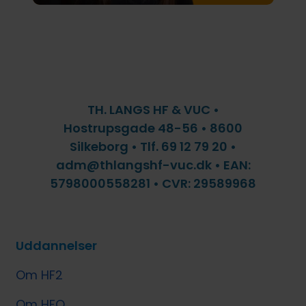
TH. LANGS HF & VUC •
Hostrupsgade 48-56 • 8600
Silkeborg • Tlf. 69 12 79 20 •
adm@thlangshf-vuc.dk • EAN:
5798000558281 • CVR: 29589968
Uddannelser
Om HF2
Om HFO