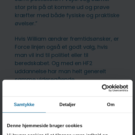
stor pris på at komme ud og prøve
kræfter med både fysiske og praktiske
øvelser.”
Hvis William ændrer fremtidsønsker, er
Force linjen også et godt valg, hvis
man vil ind til politiet eller til
beredskabet. Og med en HF2
uddannelse har man helt generelt
samme videregående
uddannelsesmuligheder, som med de
øvrige gymnasiale uddannelser.
Samtykke
Detaljer
Om
Denne hjemmeside bruger cookies
Vi bruger cookies til at tilpasse vores indhold og