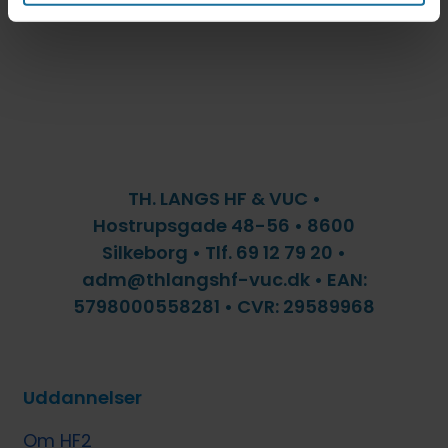
TH. LANGS HF & VUC •
Hostrupsgade 48-56 • 8600
Silkeborg • Tlf. 69 12 79 20 •
adm@thlangshf-vuc.dk • EAN:
5798000558281 • CVR: 29589968
Uddannelser
Om HF2