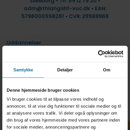
Silkeborg • Tlf. 69 12 79 20 •
adm@thlangshf-vuc.dk • EAN:
5798000558281 • CVR: 29589968
Uddannelser
Om HF2
Om HFO
Samtykke
Detaljer
Om
Om HFE
Denne hjemmeside bruger cookies
Om HF3
Vi bruger cookies til at tilpasse vores indhold og
Om AVU
annoncer, til at vise dig funktioner til sociale medier og til
at analysere vores trafik. Vi deler også oplysninger om
Om FVU
din brug af vores hjemmeside med vores partnere inden
for sociale medier, annonceringspartnere og
Om OBU