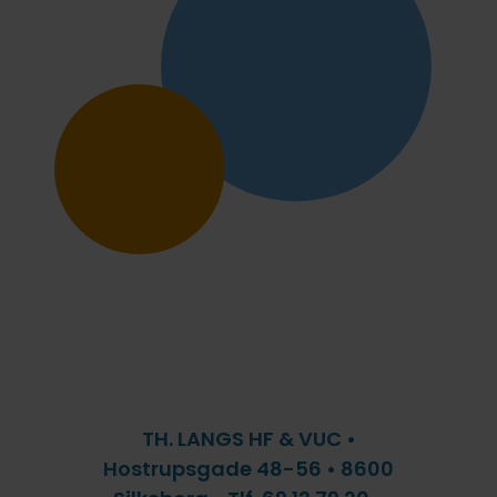
fællesskab uden forstyrrelser
FVU (forb. voksenundervisning)
IT på fjernundervisning
Ledige stillinger
Lovpligtige oplysninger
TH. LANGS HF & VUC •
Hostrupsgade 48-56 • 8600