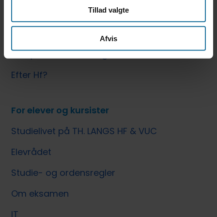
Tillad valgte
læsevejledning
Mentorer
Afvis
Kompetencevurdering
Efter Hf?
For elever og kursister
Studielivet på TH. LANGS HF & VUC
Elevrådet
Studie- og ordensregler
Om eksamen
IT