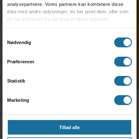
analysepartnere. Vores partnere kan kombinere disse
data med andre oplysninger, du har givet dem, eller som
de har indsamlet fra din brug af deres tjenester.
Søg ind på HF-enkeltfag
THL Erhverv
TH. LANGS HF & VUC erhverv
Samtykkevalg
Nødvendig
Virksomhederne fortæller
Om FVU
Præferencer
Om OBU
Statistik
Studiestøtte
Marketing
Studievejledning
SU-vejledning
Tillad alle
Specialpædagogisk støtte og