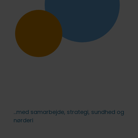
fællesskab uden forstyrrelser
FVU (forb. voksenundervisning)
IT på fjernundervisning
Ledige stillinger
Lovpligtige oplysninger
...med samarbejde, strategi, sundhed og
nørderi