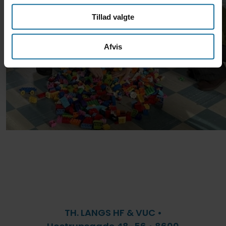
Tillad valgte
Afvis
TH. LANGS HF & VUC •