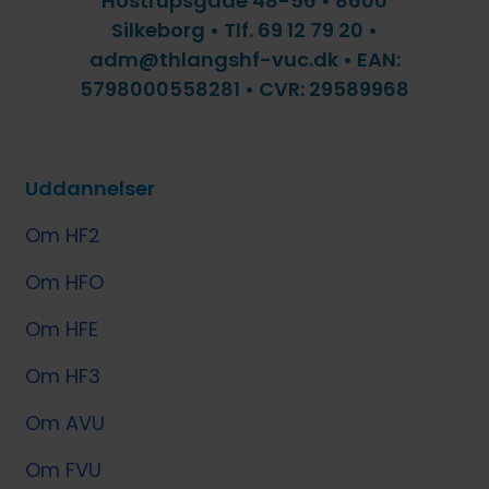
Hostrupsgade 48-56 • 8600
Silkeborg • Tlf. 69 12 79 20 •
adm@thlangshf-vuc.dk • EAN:
5798000558281 • CVR: 29589968
Uddannelser
Om HF2
Om HFO
Om HFE
Om HF3
Om AVU
Om FVU