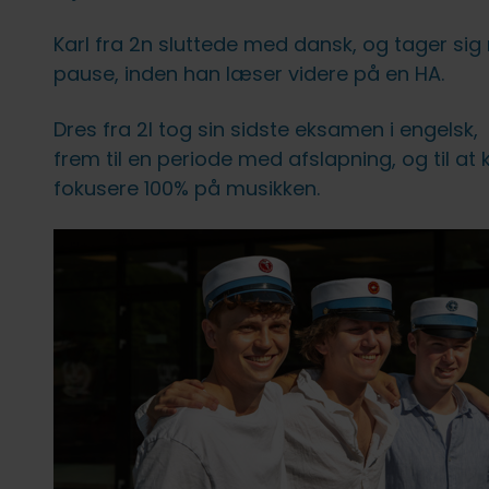
fællesskab uden forstyrrelser
FVU (forb. voksenundervisning)
IT på fjernundervisning
Ledige stillinger
Karl fra 2n sluttede med dansk, og tager sig
Lovpligtige oplysninger
pause, inden han læser videre på en HA.
Dres fra 2l tog sin sidste eksamen i engelsk,
frem til en periode med afslapning, og til at
fokusere 100% på musikken.