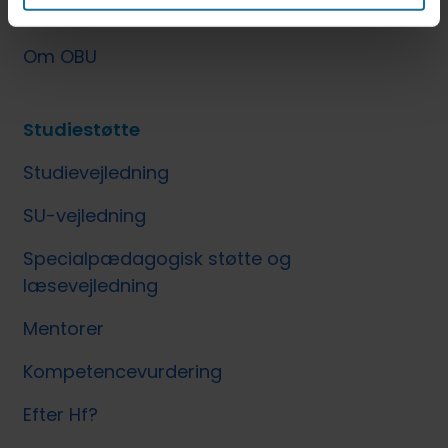
Om FVU
Om OBU
Studiestøtte
Studievejledning
SU-vejledning
Specialpædagogisk støtte og
læsevejledning
Mentorer
Kompetencevurdering
Efter Hf?