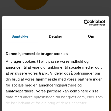
Samtykke
Detaljer
Om
TH. LANGS HF & VUC •
Denne hjemmeside bruger cookies
Hostrupsgade 48-56 • 8600
Vi bruger cookies til at tilpasse vores indhold og
Silkeborg • Tlf. 69 12 79 20 •
annoncer, til at vise dig funktioner til sociale medier og til
adm@thlangshf-vuc.dk • EAN:
at analysere vores trafik. Vi deler også oplysninger om
5798000558281 • CVR: 29589968
din brug af vores hjemmeside med vores partnere inden
for sociale medier, annonceringspartnere og
analysepartnere. Vores partnere kan kombinere disse
data med andre oplysninger, du har givet dem, eller som
Uddannelser
de har indsamlet fra din brug af deres tjenester.