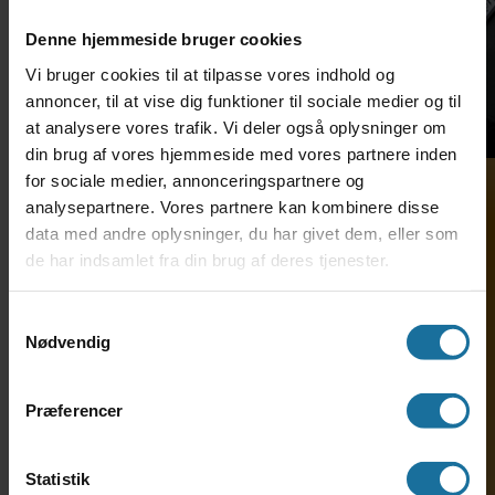
Denne hjemmeside bruger cookies
Vi bruger cookies til at tilpasse vores indhold og
annoncer, til at vise dig funktioner til sociale medier og til
at analysere vores trafik. Vi deler også oplysninger om
din brug af vores hjemmeside med vores partnere inden
for sociale medier, annonceringspartnere og
analysepartnere. Vores partnere kan kombinere disse
data med andre oplysninger, du har givet dem, eller som
de har indsamlet fra din brug af deres tjenester.
Søg ind på HF-enkeltfag
Samtykkevalg
TH. LANGS HF & VUC •
Nødvendig
Hostrupsgade 48-56 • 8600
Silkeborg • Tlf. 69 12 79 20 •
adm@thlangshf-vuc.dk • EAN:
Præferencer
5798000558281 • CVR: 29589968
Statistik