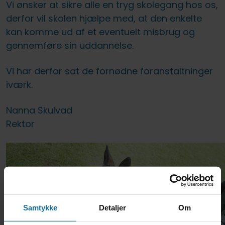
Vi ønsker at sikre alle en tryg skolegang hos os,
derfor vil skolen hjælpe med, at den enkelte
kan komme ud af et eventuelt misbrug og
gennemføre sin uddannelse.
Vi har derfor sat de fornødne foranstaltninger
iværk.
Nanna Skulvad
Rektor
Samtykke
Detaljer
Om