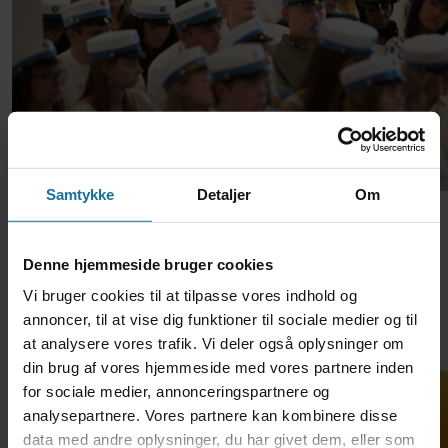
Samtykke
Detaljer
Om
Denne hjemmeside bruger cookies
Vi bruger cookies til at tilpasse vores indhold og
TH. LANGS HF & VUC •
annoncer, til at vise dig funktioner til sociale medier og til
Hostrupsgade 48-56 • 8600
at analysere vores trafik. Vi deler også oplysninger om
Silkeborg • Tlf. 69 12 79 20 •
din brug af vores hjemmeside med vores partnere inden
adm@thlangshf-vuc.dk • EAN:
for sociale medier, annonceringspartnere og
5798000558281 • CVR: 29589968
analysepartnere. Vores partnere kan kombinere disse
data med andre oplysninger, du har givet dem, eller som