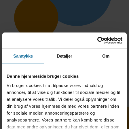
Samtykke
Detaljer
Om
Denne hjemmeside bruger cookies
Vi bruger cookies til at tilpasse vores indhold og
TH. LANGS HF & VUC •
annoncer, til at vise dig funktioner til sociale medier og til
Hostrupsgade 48-56 • 8600
at analysere vores trafik. Vi deler også oplysninger om
Silkeborg • Tlf. 69 12 79 20 •
din brug af vores hjemmeside med vores partnere inden
adm@thlangshf-vuc.dk • EAN:
for sociale medier, annonceringspartnere og
5798000558281 • CVR: 29589968
analysepartnere. Vores partnere kan kombinere disse
data med andre oplysninger, du har givet dem, eller som