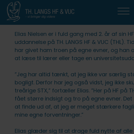
Uddannelser
HF2
HF-Ordblind (HFO)
HFE
HF3
AVU (9.-10. klasse)
OBU (ordblindeundervisning)
FVU (forb. voksenundervisning)
THL Erhverv
Studiestøtte
For elever og kursister
Om TH. LANGS HF & VUC
Elias Nielsen er i fuld gang med 2. år af sin H
HF2
Om HF2
Om HFO
Om HFE
Om HF3
Om AVU
Om OBU
Om FVU
TH. LANGS HF & VUC erhverv
Studievejledning
Studielivet på TH. LANGS HF & VUC
Kontakt os
uddannelse på TH. LANGS HF & VUC (THL). Ti
har givet ham troen på egne evner, og han o
Linjer
HF-Ordblind (HFO)
Fag og opbygning
Professionspakker
Fag og opbygning
Tilmelding og økonomi
Undervisning
Virksomhederne fortæller
SU-vejledning
Elevrådet
Medarbejdere
at læse til lærer eller tage en universitetsud
Fag og opbygning
Optagelse på HFO
HFE
Fuld HF
Optagelse og økonomi
Om FVU
Specialpædagogisk støtte og
Studie- og ordensregler
Bestyrelsen
”Jeg har altid tænkt, at jeg ikke var særlig s
læsevejledning
bogligt. Derfor har jeg også vidst, jeg ikke sk
Studietur
Fag
HF3
Om OBU
Om eksamen
Værdigrundlag og strategi
treårige STX,” fortæller Elias. ”Her på HF på T
Mentorer
fået større indsigt og tro på egne evner. Det 
Mere om HF2 på TH. LANGS HF &
Tilmelding og økonomi
AVU (9.-10. klasse)
Ferieplan
Om skolen
at finde ud af, at jeg er meget stærkere fagl
VUC
Kompetencevurdering
mine egne forventninger.”
Hf-enkeltfag som
OBU (ordblindeundervisning)
IT
Samarbejdspartnere
Mobilpolitik: Faglighed og
fjernundervisning
Efter Hf?
Elias glæder sig til at drage fuld nytte af alle