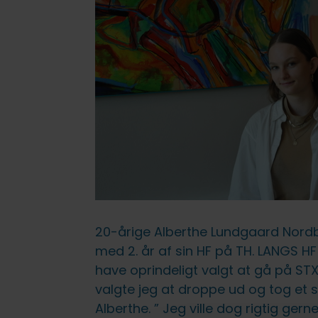
FVU (forb. voksenundervisning)
IT på fjernundervisning
Ledige stillinger
Lovpligtige oplysninger
20-årige Alberthe Lundgaard Nordbj
med 2. år af sin HF på TH. LANGS HF
have oprindeligt valgt at gå på STX
valgte jeg at droppe ud og tog et s
Alberthe. ” Jeg ville dog rigtig gern