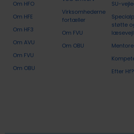
Om HFO
SU-vejl
Virksomhederne
Om HFE
Special
fortæller
støtte o
Om HF3
Om FVU
læsevej
Om AVU
Om OBU
Mentore
Om FVU
Kompete
Om OBU
Efter Hf?