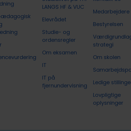
edning
LANGS HF & VUC
Medarbejdere
pædagogisk
Elevrådet
g
Bestyrelsen
ledning
Studie- og
Værdigrundla
ordensregler
r
strategi
Om eksamen
ncevurdering
Om skolen
IT
Samarbejdspa
IT på
Ledige stillinge
fjernundervisning
Lovpligtige
oplysninger