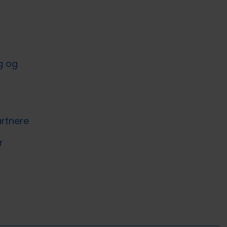
g og
rtnere
r