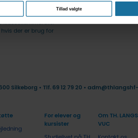
k og matematik og går
Tillad valgte
ives på skolen og har
de klassekammerater
 hvis der er brug for
00 Silkeborg • Tlf. 69 12 79 20 • adm@thlangsh
tøtte
For elever og
Om TH. LANGS
kursister
VUC
jledning
Studielivet på TH.
Kontakt os