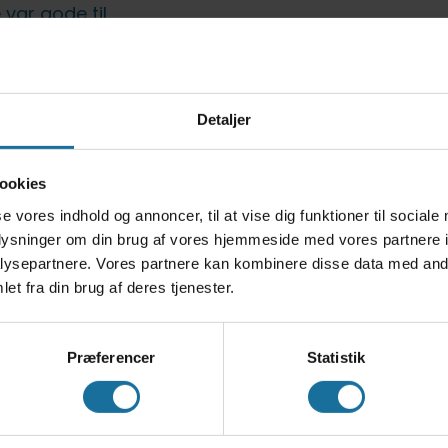
 var gode til
med en HF blive
e på kun to år.”
Detaljer
pmærksomme på, at
Hun blev screenet i 4.
ookies
rdifulde IT-værktøjer
se vores indhold og annoncer, til at vise dig funktioner til sociale
d.
oplysninger om din brug af vores hjemmeside med vores partnere i
g haft stor hjælpe
ysepartnere. Vores partnere kan kombinere disse data med andr
r Alberthe. ”Samtidig
et fra din brug af deres tjenester.
 mig at være på
linde, som jeg var
Præferencer
Statistik
miljø på HF. Hun er