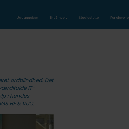
Uddannelser
THL Erhverv
Studiestøtte
For elever o
teret ordblindhed. Det
værdifulde IT-
lp i hendes
NGS HF & VUC.