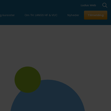
Ludus Web
g kursister
Om TH. LANGS HF & VUC
Nyheder
Tilmelding