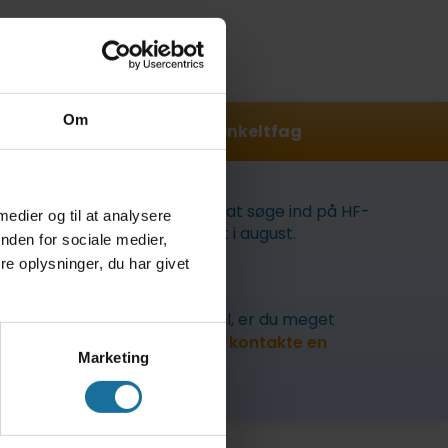
Om
Søg ind på HF-enkeltfag
Du kan stadig nå at søge ind på HF-
 medier og til at analysere
enkeltfag til start i august.
nden for sociale medier,
e oplysninger, du har givet
Læs mere
her
Har du spørgsmål, er du meget
velkommen til at
kontakte en
Marketing
studievejleder