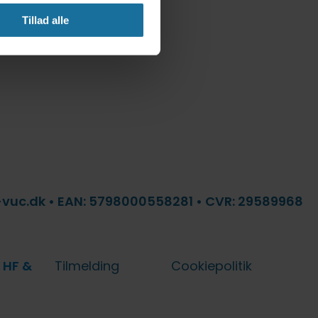
Tillad alle
f-vuc.dk • EAN: 5798000558281 • CVR: 29589968
 HF &
Tilmelding
Cookiepolitik