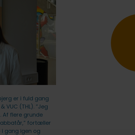
erg er i fuld gang
 & VUC (THL). ”Jeg
. Af flere grunde
abbatår,” fortæller
e i gang igen og