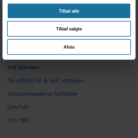
Om HF3
Tillad alle
Om AVU
Tillad valgte
Om FVU
Om OBU
Afvis
THL Erhverv
TH. LANGS HF & VUC erhverv
Virksomhederne fortæller
Om FVU
Om OBU