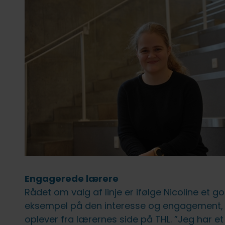
fællesskab uden forstyrrelser
FVU (forb. voksenundervisning)
IT på fjernundervisning
Ledige stillinger
Lovpligtige oplysninger
Engagerede lærere
Rådet om valg af linje er ifølge Nicoline et g
eksempel på den interesse og engagement,
oplever fra lærernes side på THL. ”Jeg har e