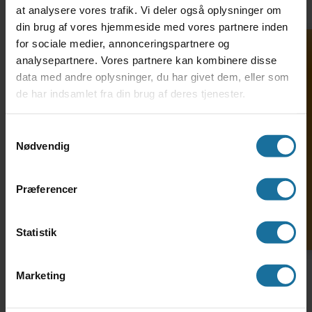
at analysere vores trafik. Vi deler også oplysninger om
din brug af vores hjemmeside med vores partnere inden
for sociale medier, annonceringspartnere og
analysepartnere. Vores partnere kan kombinere disse
TH. LANGS HF & VUC •
data med andre oplysninger, du har givet dem, eller som
Hostrupsgade 48-56 • 8600
de har indsamlet fra din brug af deres tjenester.
Søg ind på HF-enkeltfag
Silkeborg • Tlf. 69 12 79 20 •
adm@thlangshf-vuc.dk • EAN:
Samtykkevalg
5798000558281 • CVR: 29589968
Nødvendig
Præferencer
Uddannelser
Om HF2
Statistik
Om HFO
Marketing
Om HFE