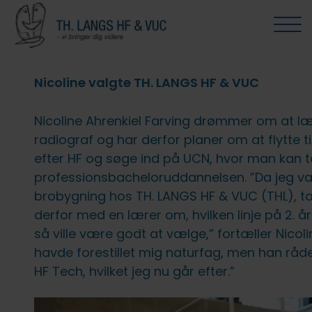
Uddannelser
HF2
HF-Ordblind (HFO)
HFE
HF3
AVU (9.-10. klasse)
OBU (ordblindeundervisning)
FVU (forb. voksenundervisning)
THL Erhverv
Studiestøtte
For elever og kursister
Om TH. LANGS HF & VUC
Nicoline valgte TH. LANGS HF & VUC
HF2
Om HF2
Om HFO
Om HFE
Om HF3
Om AVU
Om OBU
Om FVU
TH. LANGS HF & VUC erhverv
Studievejledning
Studielivet på TH. LANGS HF & VUC
Kontakt os
Nicoline Ahrenkiel Farving drømmer om at læs
Linjer
HF-Ordblind (HFO)
Fag og opbygning
Professionspakker
Fag og opbygning
Tilmelding og økonomi
Undervisning
Virksomhederne fortæller
SU-vejledning
Elevrådet
Medarbejdere
radiograf og har derfor planer om at flytte t
efter HF og søge ind på UCN, hvor man kan 
Fag og opbygning
Optagelse på HFO
HFE
Fuld HF
Optagelse og økonomi
Om FVU
Specialpædagogisk støtte og
Studie- og ordensregler
Bestyrelsen
professionsbacheloruddannelsen. ”Da jeg va
læsevejledning
brobygning hos TH. LANGS HF & VUC (THL), ta
Studietur
Fag
HF3
Om OBU
Om eksamen
Værdigrundlag og strategi
derfor med en lærer om, hvilken linje på 2. år
Mentorer
så ville være godt at vælge,” fortæller Nicoli
Mere om HF2 på TH. LANGS HF &
Tilmelding og økonomi
AVU (9.-10. klasse)
Ferieplan
Om skolen
havde forestillet mig naturfag, men han råde
VUC
Kompetencevurdering
HF Tech, hvilket jeg nu går efter.”
Hf-enkeltfag som
OBU (ordblindeundervisning)
IT
Samarbejdspartnere
Mobilpolitik: Faglighed og
fjernundervisning
Efter Hf?