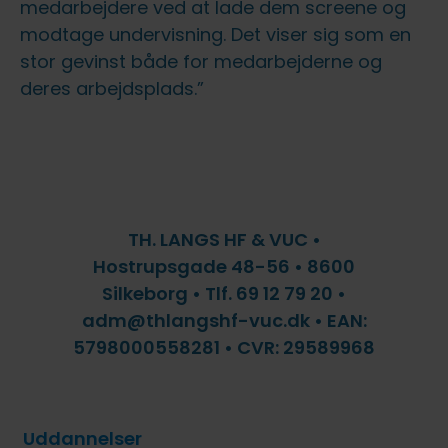
medarbejdere ved at lade dem screene og
modtage undervisning. Det viser sig som en
stor gevinst både for medarbejderne og
deres arbejdsplads.”
TH. LANGS HF & VUC •
Hostrupsgade 48-56 • 8600
Silkeborg • Tlf. 69 12 79 20 •
adm@thlangshf-vuc.dk • EAN:
5798000558281 • CVR: 29589968
Uddannelser