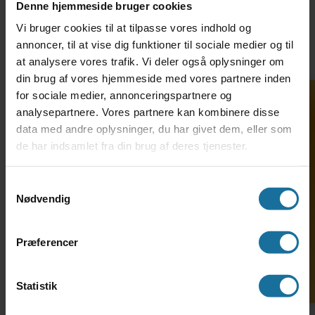
Denne hjemmeside bruger cookies
særligt øje for de børn, som viser tegn på
Vi bruger cookies til at tilpasse vores indhold og
ordblindhed. Jeg ved, hvad det betyder at få
annoncer, til at vise dig funktioner til sociale medier og til
den rette hjælp så tidligt som muligt.”
at analysere vores trafik. Vi deler også oplysninger om
din brug af vores hjemmeside med vores partnere inden
for sociale medier, annonceringspartnere og
analysepartnere. Vores partnere kan kombinere disse
data med andre oplysninger, du har givet dem, eller som
de har indsamlet fra din brug af deres tjenester.
Søg ind på HF-enkeltfag
Samtykkevalg
Nødvendig
Præferencer
Statistik
Vi vil nedbryde tabuer om ordblindhed
”Det er i bund og grund så lidt der skal til, for