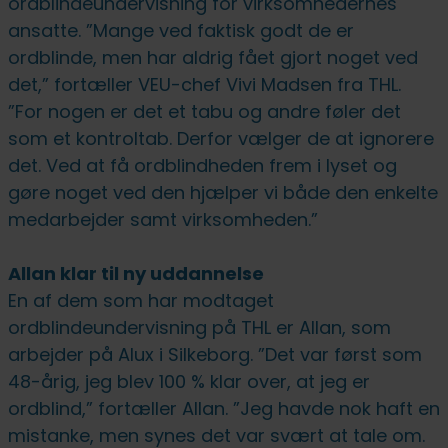
ordblindeundervisning for virksomhedernes
ansatte. ”Mange ved faktisk godt de er
ordblinde, men har aldrig fået gjort noget ved
det,” fortæller VEU-chef Vivi Madsen fra THL.
”For nogen er det et tabu og andre føler det
som et kontroltab. Derfor vælger de at ignorere
det. Ved at få ordblindheden frem i lyset og
gøre noget ved den hjælper vi både den enkelte
medarbejder samt virksomheden.”
Allan klar til ny uddannelse
En af dem som har modtaget
ordblindeundervisning på THL er Allan, som
arbejder på Alux i Silkeborg. ”Det var først som
48-årig, jeg blev 100 % klar over, at jeg er
ordblind,” fortæller Allan. ”Jeg havde nok haft en
mistanke, men synes det var svært at tale om.