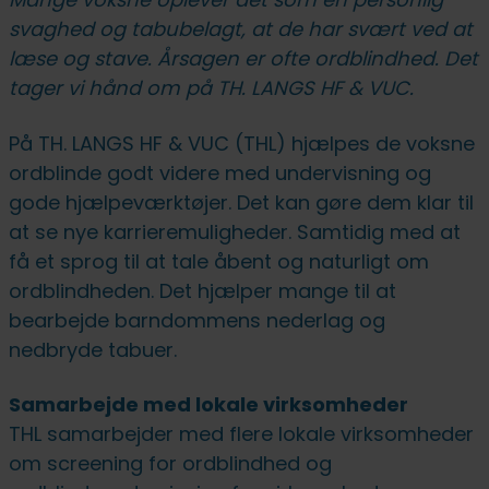
fællesskab uden forstyrrelser
FVU (forb. voksenundervisning)
IT på fjernundervisning
Ledige stillinger
svaghed og tabubelagt, at de har svært ved at
læse og stave. Årsagen er ofte ordblindhed. Det
Lovpligtige oplysninger
tager vi hånd om på TH. LANGS HF & VUC.
På TH. LANGS HF & VUC (THL) hjælpes de voksne
ordblinde godt videre med undervisning og
gode hjælpeværktøjer. Det kan gøre dem klar til
at se nye karrieremuligheder. Samtidig med at
få et sprog til at tale åbent og naturligt om
ordblindheden. Det hjælper mange til at
bearbejde barndommens nederlag og
nedbryde tabuer.
Samarbejde med lokale virksomheder
THL samarbejder med flere lokale virksomheder
om screening for ordblindhed og