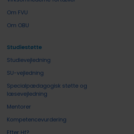
Om FVU
Om OBU
Studiestøtte
Studievejledning
SU-vejledning
Specialpædagogisk støtte og
læsevejledning
Mentorer
Kompetencevurdering
Efter Hf?