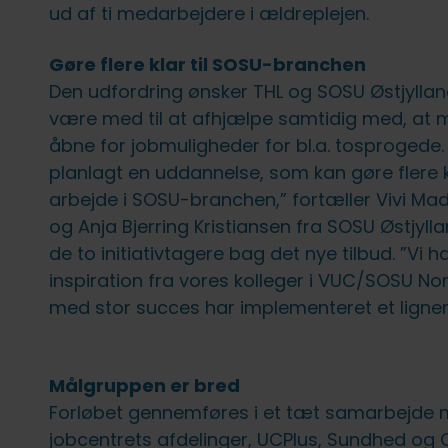
fællesskab uden forstyrrelser
FVU (forb. voksenundervisning)
IT på fjernundervisning
Ledige stillinger
ud af ti medarbejdere i ældreplejen.
Lovpligtige oplysninger
Gøre flere klar til SOSU-branchen
Den udfordring ønsker THL og SOSU Østjyllan
være med til at afhjælpe samtidig med, at m
åbne for jobmuligheder for bl.a. tosprogede. 
planlagt en uddannelse, som kan gøre flere kl
arbejde i SOSU-branchen,” fortæller Vivi Ma
og Anja Bjerring Kristiansen fra SOSU Østjyll
de to initiativtagere bag det nye tilbud. ”Vi h
inspiration fra vores kolleger i VUC/SOSU No
med stor succes har implementeret et lignen
Målgruppen er bred
Forløbet gennemføres i et tæt samarbejde
jobcentrets afdelinger, UCPlus, Sundhed og 