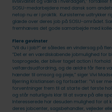
livskvalitet og værdi i hverdagen,” fortæller f
SOSU-medarbejdere med dansk som andet
netop nu er i praktik. Kursisterne udtrykker ri
glæde over deres job på SOSU-området. Sa
fremhæves det gode samarbejde med kolle
Flere gevinster
”Vil du i job?” er således en vindersag på fle
”Det er en værdiskabende jobmulighed for bl
tosprogede, der bliver taget action i forhold t
velfærdsudfordring, og de ældre får flere v
hænder til omsorg og pleje,” siger Vivi Mads
Bjerring Kristiansen og fortsætter: ”Vi ser m
forventninger frem til at starte det første hol
og står naturligvis klar til at svare på alle s
Interesserede har desuden mulighed for at 
deres jobcenter, sagsbehandler, vejleder elle