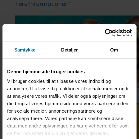
flere informationer.”
Samtykke
Detaljer
Om
Denne hjemmeside bruger cookies
Vi bruger cookies til at tilpasse vores indhold og
annoncer, til at vise dig funktioner til sociale medier og til
at analysere vores trafik. Vi deler også oplysninger om
din brug af vores hjemmeside med vores partnere inden
for sociale medier, annonceringspartnere og
analysepartnere. Vores partnere kan kombinere disse
data med andre oplysninger, du har givet dem, eller som
Kontaktperson på TH. LANGS HF & VUC er Viv
de har indsamlet fra din brug af deres tjenester.