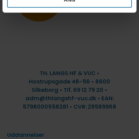
TH. LANGS HF & VUC •
Hostrupsgade 48-56 • 8600
Silkeborg • Tlf. 69 12 79 20 •
adm@thlangshf-vuc.dk • EAN:
5798000558281 • CVR: 29589968
Uddannelser