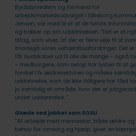
Byrådsmedlem og formand for
arbejdsmarkedsudvalget i Silkeborg Kommun
Jensen, var med til et af de første informa
og bakker op om uddannelsen. ”Det er et rigt
tiltag, som viser, at der er flere veje til at ku
imødegå vores velfærdsudfordringer. Det er v
får budskabet ud til alle de mange – også 
– medborgere, som netop har lysten til at g
forskel i fx ældresektoren og måske samtidi
uddannelse, som de ikke tidligere har fået ta
jo samtidig et område, hvor der er jobgarant
under uddannelse. ”
Glæde ved jobbet som SOSU
”At arbejde med mennesker, både ældre og
behov for omsorg og hjælp, giver en kæmp