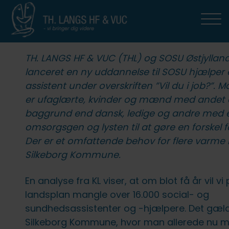
Uddannelser
HF2
HF-Ordblind (HFO)
HFE
HF3
AVU (9.-10. klasse)
OBU (ordblindeundervisning)
FVU (forb. voksenundervisning)
THL Erhverv
Studiestøtte
For elever og kursister
Om TH. LANGS HF & VUC
TH. LANGS HF & VUC (THL) og SOSU Østjyllan
HF2
Om HF2
Om HFO
Om HFE
Om HF3
Om AVU
Om OBU
Om FVU
TH. LANGS HF & VUC erhverv
Studievejledning
Studielivet på TH. LANGS HF & VUC
Kontakt os
lanceret en ny uddannelse til SOSU hjælper 
assistent under overskriften ”Vil du i job?”.
Linjer
HF-Ordblind (HFO)
Fag og opbygning
Professionspakker
Fag og opbygning
Tilmelding og økonomi
Undervisning
Virksomhederne fortæller
SU-vejledning
Elevrådet
Medarbejdere
er ufaglærte, kvinder og mænd med andet 
baggrund end dansk, ledige og andre med e
Fag og opbygning
Optagelse på HFO
HFE
Fuld HF
Optagelse og økonomi
Om FVU
Specialpædagogisk støtte og
Studie- og ordensregler
Bestyrelsen
omsorgsgen og lysten til at gøre en forskel f
læsevejledning
Der er et omfattende behov for flere varme
Studietur
Fag
HF3
Om OBU
Om eksamen
Værdigrundlag og strategi
Silkeborg Kommune.
Mentorer
Mere om HF2 på TH. LANGS HF &
Tilmelding og økonomi
AVU (9.-10. klasse)
Ferieplan
Om skolen
En analyse fra KL viser, at om blot få år vil vi
VUC
Kompetencevurdering
landsplan mangle over 16.000 social- og
Hf-enkeltfag som
OBU (ordblindeundervisning)
IT
Samarbejdspartnere
sundhedsassistenter og -hjælpere. Det gæld
Mobilpolitik: Faglighed og
fjernundervisning
Efter Hf?
Silkeborg Kommune, hvor man allerede nu m