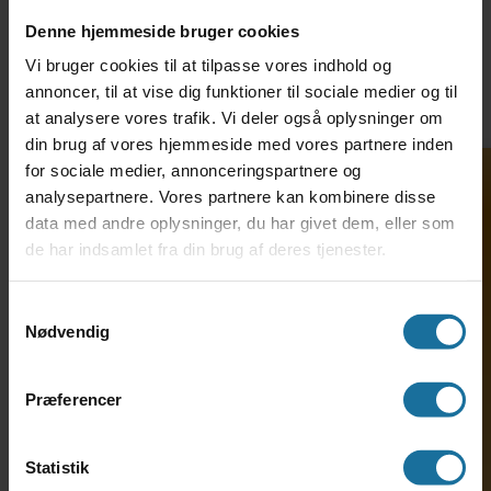
Denne hjemmeside bruger cookies
Vi bruger cookies til at tilpasse vores indhold og
annoncer, til at vise dig funktioner til sociale medier og til
at analysere vores trafik. Vi deler også oplysninger om
din brug af vores hjemmeside med vores partnere inden
for sociale medier, annonceringspartnere og
analysepartnere. Vores partnere kan kombinere disse
data med andre oplysninger, du har givet dem, eller som
de har indsamlet fra din brug af deres tjenester.
Søg ind på HF-enkeltfag
TH. LANGS HF & VUC •
Samtykkevalg
Nødvendig
Hostrupsgade 48-56 • 8600
Silkeborg • Tlf. 69 12 79 20 •
adm@thlangshf-vuc.dk • EAN:
Præferencer
5798000558281 • CVR: 29589968
Statistik