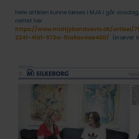
Hele artiklen kunne læses i MJA i går onsdag,
nettet hér
https://www.midtjyllandsavis.dk/artikel/7
2241-41d1-973a-51a9ac4ae400/
(kræver lo