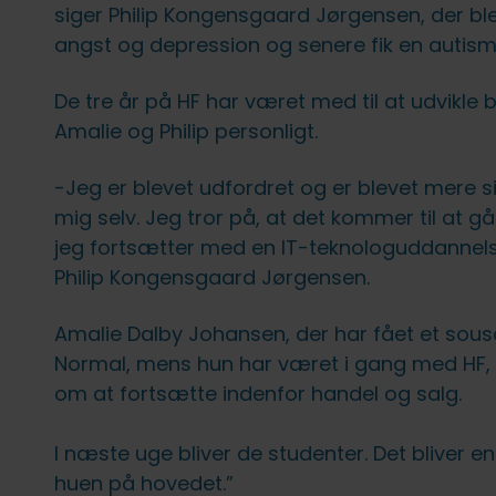
fællesskab uden forstyrrelser
FVU (forb. voksenundervisning)
IT på fjernundervisning
Ledige stillinger
siger Philip Kongensgaard Jørgensen, der bl
angst og depression og senere fik en autis
Lovpligtige oplysninger
De tre år på HF har været med til at udvikle
Amalie og Philip personligt.
-Jeg er blevet udfordret og er blevet mere s
mig selv. Jeg tror på, at det kommer til at gå
jeg fortsætter med en IT-teknologuddannels
Philip Kongensgaard Jørgensen.
Amalie Dalby Johansen, der har fået et sous
Normal, mens hun har været i gang med HF, 
om at fortsætte indenfor handel og salg.
I næste uge bliver de studenter. Det bliver en 
huen på hovedet.”