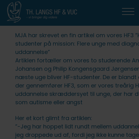
Uddannelser
HF2
HF-Ordblind (HFO)
HFE
HF3
AVU (9.-10. klasse)
OBU (ordblindeundervisning)
FVU (forb. voksenundervisning)
THL Erhverv
Studiestøtte
For elever og kursister
Om TH. LANGS HF & VUC
MJA har skrevet en fin artikel om vores HF3 ”
HF2
Om HF2
Om HFO
Om HFE
Om HF3
Om AVU
Om OBU
Om FVU
TH. LANGS HF & VUC erhverv
Studievejledning
Studielivet på TH. LANGS HF & VUC
Kontakt os
studenter på mission: Flere unge med diagno
uddannelse”
Linjer
HF-Ordblind (HFO)
Fag og opbygning
Professionspakker
Fag og opbygning
Tilmelding og økonomi
Undervisning
Virksomhederne fortæller
SU-vejledning
Elevrådet
Medarbejdere
Artiklen fortæller om vores to studerende A
Johansen og Philip Kongensgaard Jørgense
Fag og opbygning
Optagelse på HFO
HFE
Fuld HF
Optagelse og økonomi
Om FVU
Specialpædagogisk støtte og
Studie- og ordensregler
Bestyrelsen
næste uge bliver HF-studenter. De er blandt 
læsevejledning
der gennemfører HF3, som er vores treårig 
Studietur
Fag
HF3
Om OBU
Om eksamen
Værdigrundlag og strategi
uddannelse skræddersyet til unge, der har 
Mentorer
som autisme eller angst
Mere om HF2 på TH. LANGS HF &
Tilmelding og økonomi
AVU (9.-10. klasse)
Ferieplan
Om skolen
VUC
Kompetencevurdering
Her et kort glimt fra artiklen:
Hf-enkeltfag som
OBU (ordblindeundervisning)
IT
Samarbejdspartnere
”-Jeg har hoppet lidt rundt mellem uddanne
Mobilpolitik: Faglighed og
fjernundervisning
Efter Hf?
jeg droppede ud af, fordi jeg ikke kunne tage