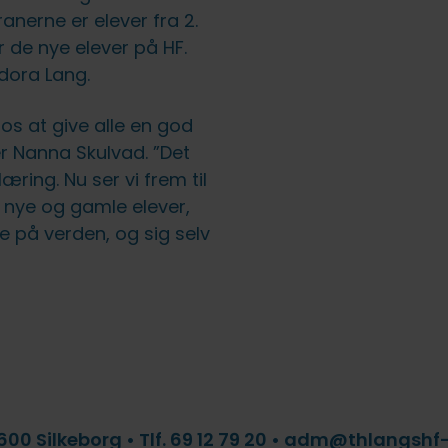
anerne er elever fra 2.
r de nye elever på HF.
dora Lang.
 os at give alle en god
er Nanna Skulvad. ”Det
ring. Nu ser vi frem til
 nye og gamle elever,
re på verden, og sig selv
00 Silkeborg • Tlf. 69 12 79 20 • adm@thlangsh