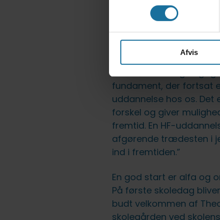
Traditionen tro, er Theo
Nanna Skulvads velkomst 
hun i år bl.a. sagde: ”Vi
Afvis
Theodoras arbejde ved a
nærværende og engagere
fundament, der fortsat e
uddannelse hos os. Det e
forskel og giver mulighe
fremtid. En HF-uddannel
afgørende trædesten i jer
ind i fremtiden.”
En god start er alfa og
På første skoledag blive
budt velkommen af Theo
skolegården ved skolen