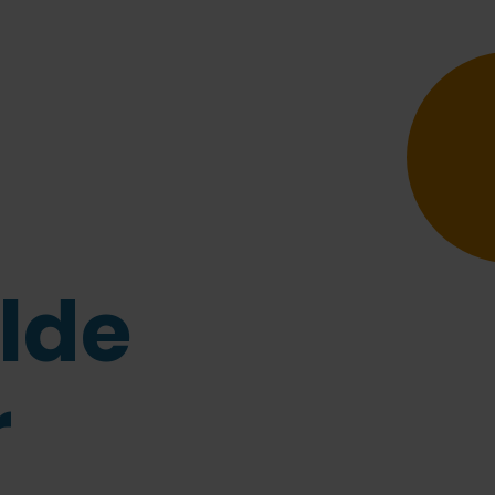
lde
r