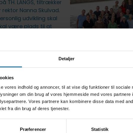
på TH. LANGS, tiltrækker
 rektor Nanna Skulvad.
personlig udvikling skal
al være plads til at
ger solidt funderet i
i også værdsættes af og
åde på HF2, HFO (HF for
ettet unge med
Detaljer
ookies
 traditioner
se vores indhold og annoncer, til at vise dig funktioner til sociale
g mentale plads til den
oplysninger om din brug af vores hjemmeside med vores partnere i
mmen med de stolte
ysepartnere. Vores partnere kan kombinere disse data med andr
bage til grundlæggeren
et fra din brug af deres tjenester.
de succes med at
rende og engageret
Præferencer
Statistik