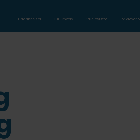
Uddannelser
THL Erhverv
Studiestøtte
For elever o
g
g