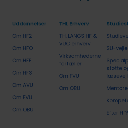
Uddannelser
THL Erhverv
Studies
Om HF2
TH. LANGS HF &
Studieve
VUC erhverv
Om HFO
SU-vejl
Virksomhederne
Om HFE
Special
fortæller
støtte o
Om HF3
Om FVU
læsevej
Om AVU
Om OBU
Mentore
Om FVU
Kompete
Om OBU
Efter Hf?