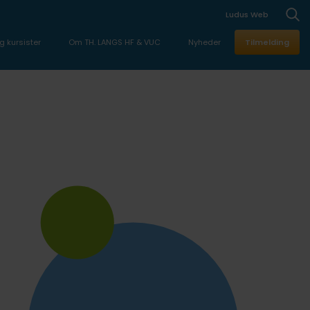
Ludus Web
g kursister
Om TH. LANGS HF & VUC
Nyheder
Tilmelding