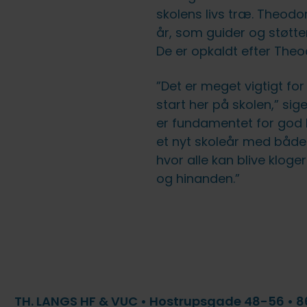
skolens livs træ. Theodor
år, som guider og støtte
De er opkaldt efter Theo
”Det er meget vigtigt for
start her på skolen,” sig
er fundamentet for god læ
et nyt skoleår med både
hvor alle kan blive kloge
og hinanden.”
TH. LANGS HF & VUC • Hostrupsgade 48-56 • 86