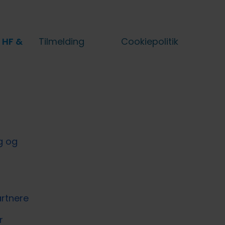
 HF &
Tilmelding
Cookiepolitik
g og
rtnere
r