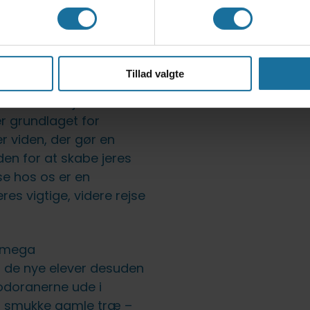
dora også del af rektor
til de nye elever, hvor
 har bevaret ånden fra
Tillad valgte
t skabe et stærkt,
t skolemiljø. Et
r grundlaget for
r viden, der gør en
den for at skabe jeres
se hos os er en
es vigtige, videre rejse
 omega
r de nye elever desuden
doranerne ude i
s smukke gamle træ –