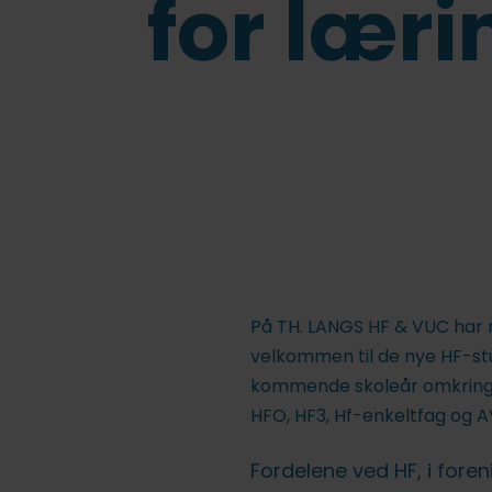
for læri
På TH. LANGS HF & VUC har
velkommen til de nye HF-stu
kommende skoleår omkring 7
HFO, HF3, Hf-enkeltfag og A
Fordelene ved HF, i fore