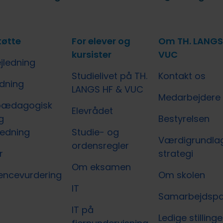
tøtte
For elever og
Om TH. LANGS
kursister
VUC
jledning
Studielivet på TH.
Kontakt os
edning
LANGS HF & VUC
Medarbejdere
pædagogisk
Elevrådet
g
Bestyrelsen
ledning
Studie- og
Værdigrundla
ordensregler
r
strategi
Om eksamen
ncevurdering
Om skolen
IT
Samarbejdspa
IT på
Ledige stillinge