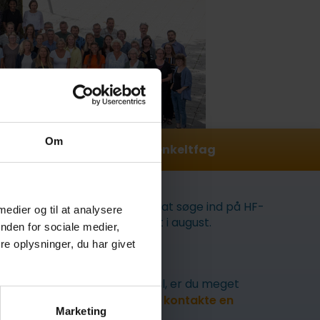
Om
Søg ind på HF-enkeltfag
Du kan stadig nå at søge ind på HF-
 medier og til at analysere
enkeltfag til start i august.
nden for sociale medier,
e oplysninger, du har givet
Læs mere
her
Har du spørgsmål, er du meget
velkommen til at
kontakte en
Marketing
studievejleder