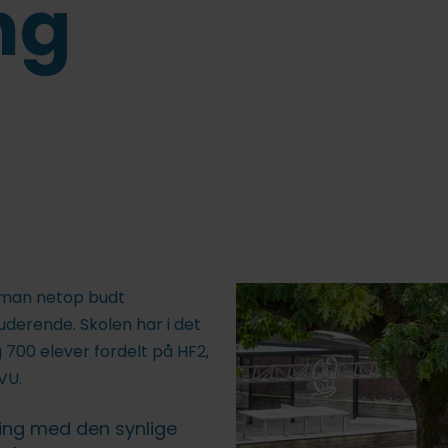
ng
 man netop budt
derende. Skolen har i det
00 elever fordelt på HF2,
VU.
ning med den synlige