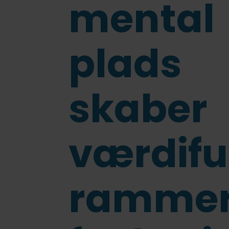
mental
FVU (forb. voksenundervisning)
IT på fjernundervisning
Ledige stillinger
Lovpligtige oplysninger
plads
skaber
værdifu
ramme