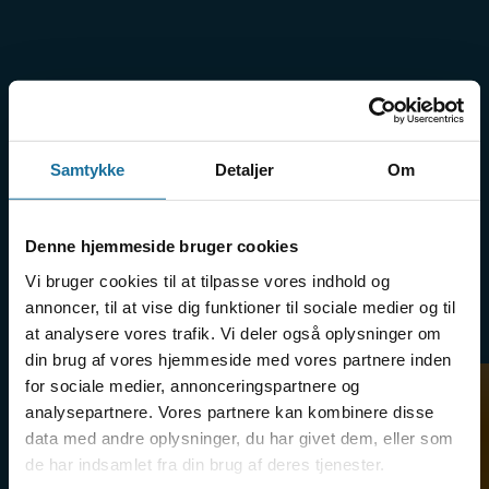
Fagene på HF Uni
Samtykke
Detaljer
Om
Naturvidenskab
Denne hjemmeside bruger cookies
Læs mere her om de fag der tilbydes på HF
Vi bruger cookies til at tilpasse vores indhold og
Uni Naturvidenskab
annoncer, til at vise dig funktioner til sociale medier og til
at analysere vores trafik. Vi deler også oplysninger om
din brug af vores hjemmeside med vores partnere inden
for sociale medier, annonceringspartnere og
Alle på HF får følgende fag:
analysepartnere. Vores partnere kan kombinere disse
data med andre oplysninger, du har givet dem, eller som
Dansk A
de har indsamlet fra din brug af deres tjenester.
Praktiske og kreative fag
Engelsk B