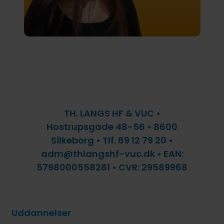
TH. LANGS HF & VUC •
Hostrupsgade 48-56 • 8600
Silkeborg • Tlf. 69 12 79 20 •
adm@thlangshf-vuc.dk • EAN:
5798000558281 • CVR: 29589968
Uddannelser