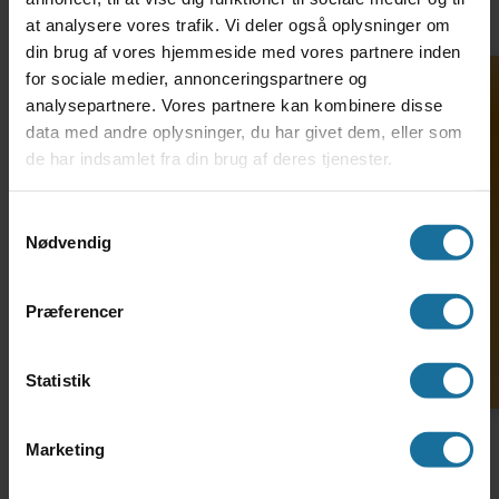
at analysere vores trafik. Vi deler også oplysninger om
din brug af vores hjemmeside med vores partnere inden
for sociale medier, annonceringspartnere og
analysepartnere. Vores partnere kan kombinere disse
data med andre oplysninger, du har givet dem, eller som
de har indsamlet fra din brug af deres tjenester.
Søg ind på HF-enkeltfag
Samtykkevalg
Nødvendig
Præferencer
Statistik
"De håndterer det bare så fantastisk. Det er
virkelig flot det program, de har, og den støtte
Marketing
de giver, så folk kan komme igennem. Det har