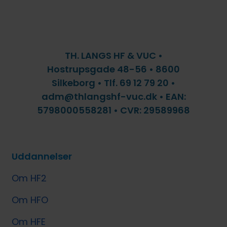
TH. LANGS HF & VUC •
Hostrupsgade 48-56 • 8600
Silkeborg • Tlf. 69 12 79 20 •
adm@thlangshf-vuc.dk • EAN:
5798000558281 • CVR: 29589968
Uddannelser
Om HF2
Om HFO
Om HFE