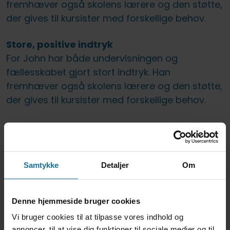
fremhæver også skolens lærere og den støtte,
der gives til kursister med forskellige behov.
Store, positive indtryk
For John har både undervisningen og
fællesskabet gjort stort indtryk. Han
fremhæver også skolens lærere og den støtte,
der gives til kursister med forskellige behov.
Samtykke
Detaljer
Om
Denne hjemmeside bruger cookies
Vi bruger cookies til at tilpasse vores indhold og
annoncer, til at vise dig funktioner til sociale medier og til